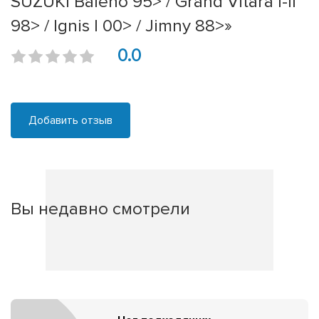
SUZUKI Baleno 95> / Grand Vitara I-II
98> / Ignis I 00> / Jimny 88>»
0.0
Добавить отзыв
Вы недавно смотрели