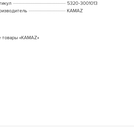
тикул
5320-3001013
оизводитель
KAMAZ
е товары «KAMAZ»