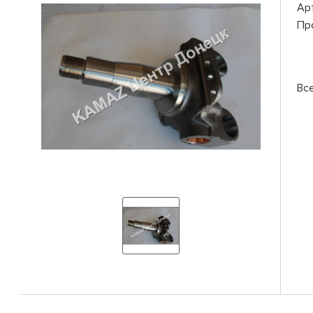
Ар
Пр
Вс