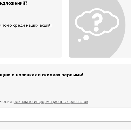
редложений?
что-то среди наших акций!
цию о новинках и скидках первыми!
учение
рекламно-информационных рассылок