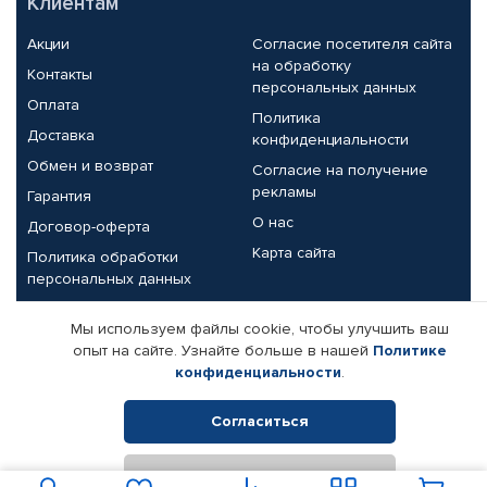
Клиентам
Акции
Согласие посетителя сайта
на обработку
Контакты
персональных данных
Оплата
Политика
Доставка
конфиденциальности
Обмен и возврат
Согласие на получение
рекламы
Гарантия
О нас
Договор-оферта
Карта сайта
Политика обработки
персональных данных
Партнерам
Мы используем файлы cookie, чтобы улучшить ваш
опыт на сайте. Узнайте больше в нашей
Политике
Корпоративным клиентам
Реквизиты компании
конфиденциальности
.
Поставщикам
Согласиться
Отклонить
© КАМАЗ ЦЕНТР ДОНЕЦК, 2015-2026. Все права защищены.