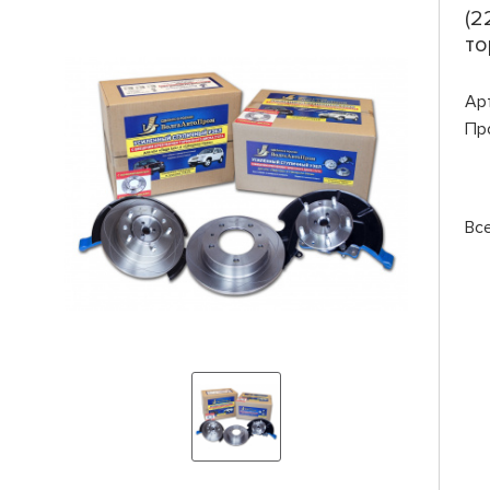
(2
то
Ар
Пр
Вс