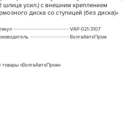
2 шлица усил.) с внешним креплением
рмозного диска со ступицей (без диска)»
тикул
VAP-021-3107
оизводитель
ВолгаАвтоПром
е товары «ВолгаАвтоПром»