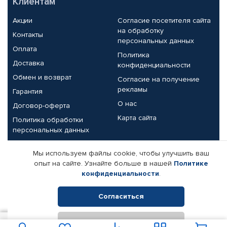
Клиентам
Акции
Согласие посетителя сайта
на обработку
Контакты
персональных данных
Оплата
Политика
Доставка
конфиденциальности
Обмен и возврат
Согласие на получение
рекламы
Гарантия
О нас
Договор-оферта
Карта сайта
Политика обработки
персональных данных
Партнерам
Мы используем файлы cookie, чтобы улучшить ваш
опыт на сайте. Узнайте больше в нашей
Политике
Корпоративным клиентам
Реквизиты компании
конфиденциальности
.
Поставщикам
Согласиться
Отклонить
© КАМАЗ ЦЕНТР ДОНЕЦК, 2015-2026. Все права защищены.