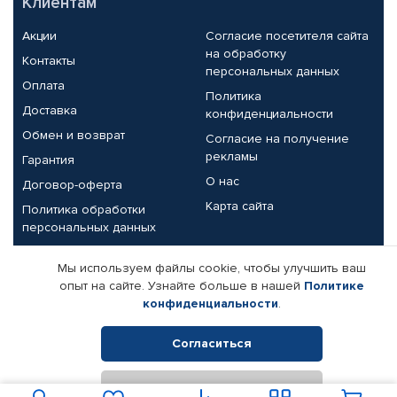
Клиентам
Акции
Согласие посетителя сайта
на обработку
Контакты
персональных данных
Оплата
Политика
Доставка
конфиденциальности
Обмен и возврат
Согласие на получение
рекламы
Гарантия
О нас
Договор-оферта
Карта сайта
Политика обработки
персональных данных
Партнерам
Мы используем файлы cookie, чтобы улучшить ваш
опыт на сайте. Узнайте больше в нашей
Политике
Корпоративным клиентам
Реквизиты компании
конфиденциальности
.
Поставщикам
Согласиться
Отклонить
© КАМАЗ ЦЕНТР ДОНЕЦК, 2015-2026. Все права защищены.