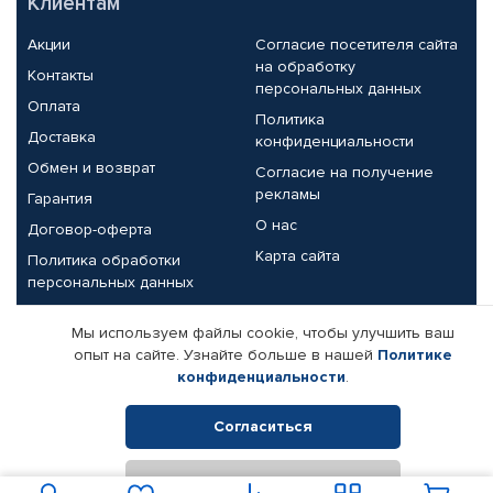
Клиентам
Акции
Согласие посетителя сайта
на обработку
Контакты
персональных данных
Оплата
Политика
Доставка
конфиденциальности
Обмен и возврат
Согласие на получение
рекламы
Гарантия
О нас
Договор-оферта
Карта сайта
Политика обработки
персональных данных
Партнерам
Мы используем файлы cookie, чтобы улучшить ваш
опыт на сайте. Узнайте больше в нашей
Политике
Корпоративным клиентам
Реквизиты компании
конфиденциальности
.
Поставщикам
Согласиться
Отклонить
© КАМАЗ ЦЕНТР ДОНЕЦК, 2015-2026. Все права защищены.