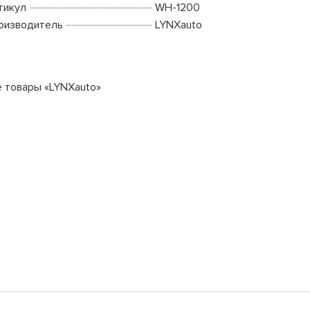
тикул
WH-1200
оизводитель
LYNXauto
е товары «LYNXauto»