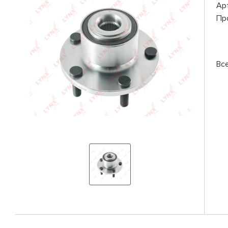
Ар
Пр
Вс