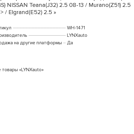
S) NISSAN Teana(J32) 2.5 08-13 / Murano(Z51) 2.5
> / Elgrand(E52) 2.5 »
тикул
WH-1471
оизводитель
LYNXauto
одажа на другие платформы
Да
е товары «LYNXauto»