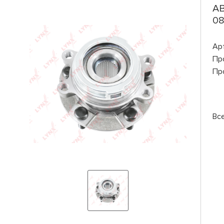
AB
08
Ар
Пр
Пр
Вс