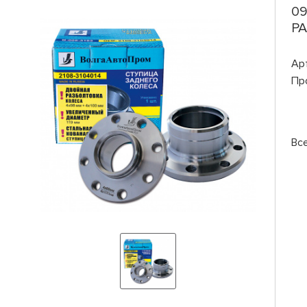
09
РА
Ар
Пр
Вс