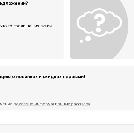
редложений?
что-то среди наших акций!
цию о новинках и скидках первыми!
учение
рекламно-информационных рассылок