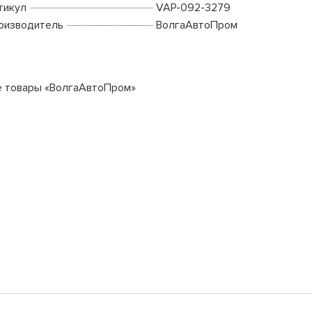
тикул
VAP-092-3279
оизводитель
ВолгаАвтоПром
е товары «ВолгаАвтоПром»