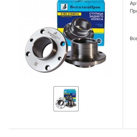
Ар
Пр
Вс