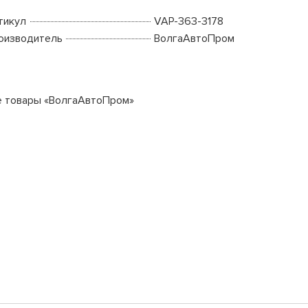
тикул
VAP-363-3178
оизводитель
ВолгаАвтоПром
е товары «ВолгаАвтоПром»