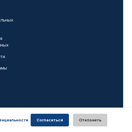
альных
на
нных
сти
амы
енциальности
.
Согласиться
Отклонить