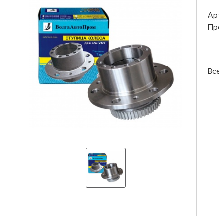
Ар
Пр
Вс