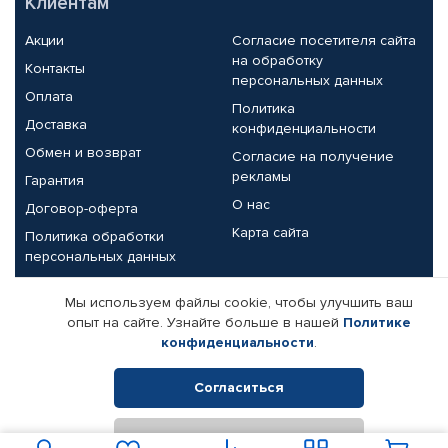
Клиентам
Акции
Согласие посетителя сайта
на обработку
Контакты
персональных данных
Оплата
Политика
Доставка
конфиденциальности
Обмен и возврат
Согласие на получение
рекламы
Гарантия
О нас
Договор-оферта
Карта сайта
Политика обработки
персональных данных
Партнерам
Мы используем файлы cookie, чтобы улучшить ваш
опыт на сайте. Узнайте больше в нашей
Политике
Корпоративным клиентам
Реквизиты компании
конфиденциальности
.
Поставщикам
Согласиться
Отклонить
© КАМАЗ ЦЕНТР ДОНЕЦК, 2015-2026. Все права защищены.