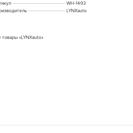
тикул
WH-1493
оизводитель
LYNXauto
е товары «LYNXauto»