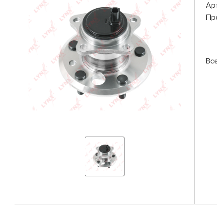
Ар
Пр
Вс