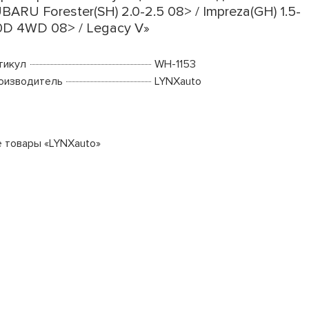
BARU Forester(SH) 2.0-2.5 08> / Impreza(GH) 1.5-
0D 4WD 08> / Legacy V»
тикул
WH-1153
оизводитель
LYNXauto
е товары «LYNXauto»