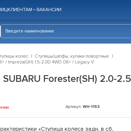
ЛИЦ
КЛИЕНТАМ
ВАКАНСИИ
тупицы колес
Ступицы/цапфы, кулаки повортные
8> / Impreza(GH) 1.5-2.0D 4WD 08> / Legacy V
 SUBARU Forester(SH) 2.0-2.5 
Артикул:
WH-1153
ичии
рактеристики «Ступица колеса задн. в сб.