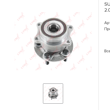
SU
2.
Ар
Пр
Вс