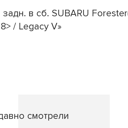
адн. в сб. SUBARU Forester(
8> / Legacy V»
давно смотрели