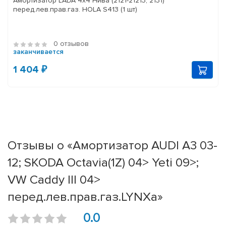
Амортизатор LADA 4x4 Нива (2121-21213, 2131)
перед.лев.прав.газ. HOLA S413 (1 шт)
0 отзывов
заканчивается
1 404 ₽
Отзывы о «Амортизатор AUDI A3 03-
12; SKODA Octavia(1Z) 04> Yeti 09>;
VW Caddy III 04>
перед.лев.прав.газ.LYNXa»
0.0