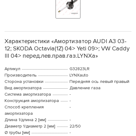
Характеристики «Амортизатор AUDI A3 03-
12; SKODA Octavia(1Z) 04> Yeti 09>; VW Caddy
III 04> перед.лев.прав.газ.LYNXa»
Артикул
G32823LR
Производитель
LYNXauto
Сторона установки
Передняя ось левый правый
Вид амортизатора
Давление газа
Система амортизатора
-
Конструкция амортизатора
-
Способ крепления
-
амортизатора
Длина 1/длина 2 [мм]
-
Диаметр 1/диаметр 2 [мм]
22/50
Ø трубы [мм]
-