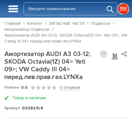
Главная
Каталог
ЗАПАСНЫЕ ЧАСТИ
Подвеска
Амортизатор подвески
Амортизатор AUDI A3 03-12; SKODA Octavia(1Z) 04> Yeti 09>; VW
Caddy III 04> перед.лев.прав.газ.LYNXa
Амортизатор AUDI A3 03-12;
SKODA Octavia(1Z) 04> Yeti
09>; VW Caddy III 04>
перед.лев.прав.газ.LYNXa
Рейтинг
0.0
0 отзывов
Товар в наличии
Артикул:
G32823LR