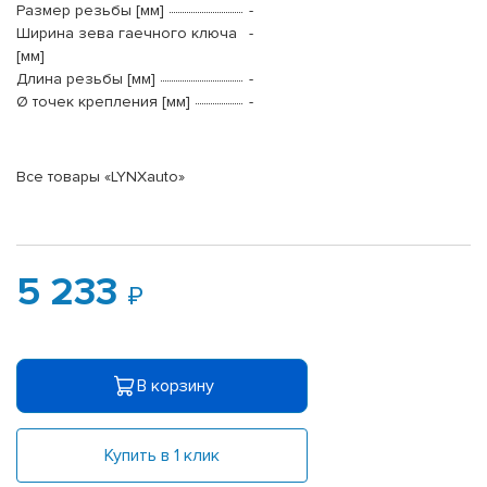
Размер резьбы [мм]
-
Ширина зева гаечного ключа
-
[мм]
Длина резьбы [мм]
-
Ø точек крепления [мм]
-
Все товары «LYNXauto»
5 233
В корзину
Купить в 1 клик