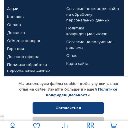
Акции
Согласие посетителя сайта
на обработку
Контакты
персональных данных
Оплата
Политика
Доставка
конфиденциальности
Обмен и возврат
Согласие на получение
рекламы
Гарантия
О нас
Договор-оферта
Карта сайта
Политика обработки
персональных данных
Партнерам
Мы используем файлы cookie, чтобы улучшить ваш
опыт на сайте. Узнайте больше в нашей
Политике
Корпоративным клиентам
Реквизиты компании
конфиденциальности
.
Поставщикам
Согласиться
Отклонить
© КАМАЗ ЦЕНТР ДОНЕЦК, 2015-2026. Все права защищены.
В корзину
Интернет-магазин автомобильных товаров Автопрофи.