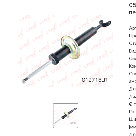
05
пе
Ар
Пр
Ст
Ви
Си
Ко
Сп
ам
Дли
Ди
Ø 
Ра
Ши
[мм
Дл