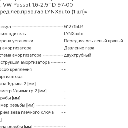
; VW Passat 1.6-2.5TD 97-00
ред.лев.прав.газ.LYNXauto (1 шт)»
тикул
G12715LR
оизводитель
LYNXauto
орона установки
Передняя ось левый правый
д амортизатора
Давление газа
стема амортизатора
двухтрубный
нструкция амортизатора
-
особ крепления
-
ортизатора
на 1/длина 2 [мм]
-
аметр 1/диаметр 2 [мм]
-
трубы [мм]
-
змер резьбы [мм]
-
рина зева гаечного ключа
-
]
ина резьбы [мм]
-