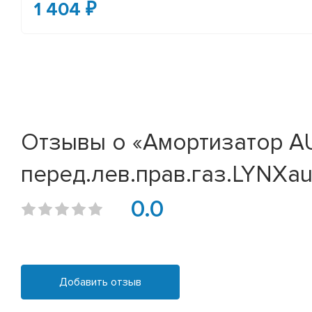
1 404 ₽
Отзывы о «Амортизатор AUD
перед.лев.прав.газ.LYNXaut
0.0
Добавить отзыв