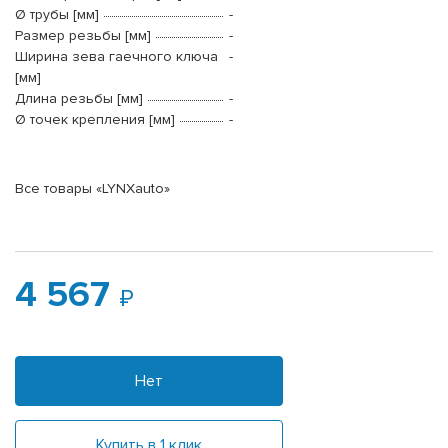
Ø трубы [мм]
-
Размер резьбы [мм]
-
Ширина зева гаечного ключа
-
[мм]
Длина резьбы [мм]
-
Ø точек крепления [мм]
-
Все товары «LYNXauto»
4 567
Нет
Купить в 1 клик