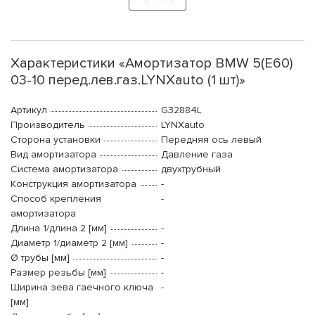
Характеристики «Амортизатор BMW 5(E60)
03-10 перед.лев.газ.LYNXauto (1 шт)»
Артикул
G32884L
Производитель
LYNXauto
Сторона установки
Передняя ось левый
Вид амортизатора
Давление газа
Система амортизатора
двухтрубный
Конструкция амортизатора
-
Способ крепления
-
амортизатора
Длина 1/длина 2 [мм]
-
Диаметр 1/диаметр 2 [мм]
-
Ø трубы [мм]
-
Размер резьбы [мм]
-
Ширина зева гаечного ключа
-
[мм]