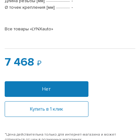
Длина резьбы [мм]
-
Ø точек крепления [мм]
-
Все товары «LYNXauto»
7 468
Нет
Купить в 1 клик
*Цена действительна только для интернет-магазина и может
отличаться от цен в розничных магазинах