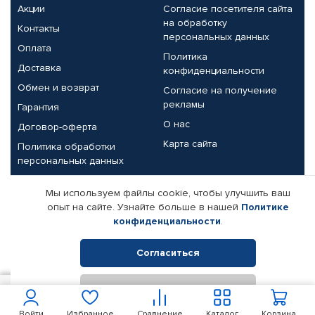
Акции
Согласие посетителя сайта
на обработку
Контакты
персональных данных
Оплата
Политика
Доставка
конфиденциальности
Обмен и возврат
Согласие на получение
рекламы
Гарантия
О нас
Договор-оферта
Карта сайта
Политика обработки
персональных данных
Партнерам
Мы используем файлы cookie, чтобы улучшить ваш
опыт на сайте. Узнайте больше в нашей
Политике
Корпоративным клиентам
Реквизиты компании
конфиденциальности
.
Поставщикам
Согласиться
Отклонить
© КАМАЗ ЦЕНТР ДОНЕЦК, 2015-2026. Все права защищены.
4 597
В корзину
Интернет-магазин автомобильных товаров Автопрофи.
Войти
Избранное
Сравнение
Каталог
Корзина