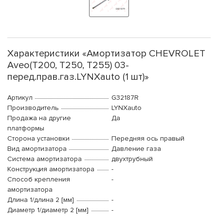
Характеристики «Амортизатор CHEVROLET
Aveo(T200, T250, T255) 03-
перед.прав.газ.LYNXauto (1 шт)»
Артикул
G32187R
Производитель
LYNXauto
Продажа на другие
Да
платформы
Сторона установки
Передняя ось правый
Вид амортизатора
Давление газа
Система амортизатора
двухтрубный
Конструкция амортизатора
-
Способ крепления
-
амортизатора
Длина 1/длина 2 [мм]
-
Диаметр 1/диаметр 2 [мм]
-