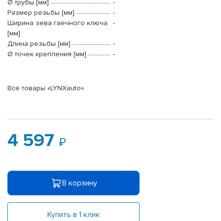
Ø трубы [мм]
-
Размер резьбы [мм]
-
Ширина зева гаечного ключа
-
[мм]
Длина резьбы [мм]
-
Ø точек крепления [мм]
-
Все товары «LYNXauto»
4 597
В корзину
Купить в 1 клик