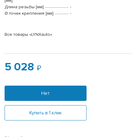
[мм]
Длина резьбы [мм]
-
Ø точек крепления [мм]
-
Все товары «LYNXauto»
5 028
Нет
Купить в 1 клик