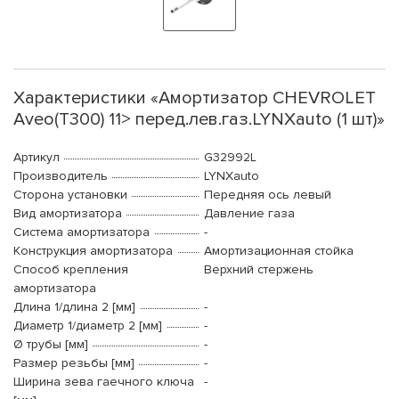
Характеристики «Амортизатор CHEVROLET
Aveo(T300) 11> перед.лев.газ.LYNXauto (1 шт)»
Артикул
G32992L
Производитель
LYNXauto
Сторона установки
Передняя ось левый
Вид амортизатора
Давление газа
Система амортизатора
-
Конструкция амортизатора
Амортизационная стойка
Способ крепления
Верхний стержень
амортизатора
Длина 1/длина 2 [мм]
-
Диаметр 1/диаметр 2 [мм]
-
Ø трубы [мм]
-
Размер резьбы [мм]
-
Ширина зева гаечного ключа
-