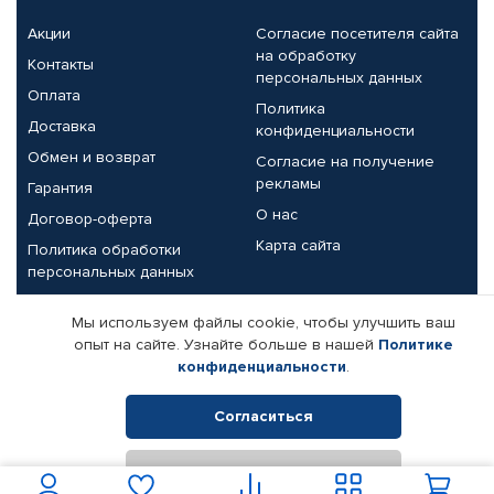
Акции
Согласие посетителя сайта
на обработку
Контакты
персональных данных
Оплата
Политика
Доставка
конфиденциальности
Обмен и возврат
Согласие на получение
рекламы
Гарантия
О нас
Договор-оферта
Карта сайта
Политика обработки
персональных данных
Партнерам
Мы используем файлы cookie, чтобы улучшить ваш
опыт на сайте. Узнайте больше в нашей
Политике
Корпоративным клиентам
Реквизиты компании
конфиденциальности
.
Поставщикам
Согласиться
Отклонить
© КАМАЗ ЦЕНТР ДОНЕЦК, 2015-2026. Все права защищены.
Интернет-магазин автомобильных товаров Автопрофи.