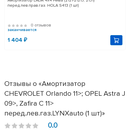
Амортизатор LADA 4x4 Нива (2121-21213, 2131)
перед.лев.прав.газ. HOLA S413 (1 шт)
0 отзывов
заканчивается
1 404 ₽
Отзывы о «Амортизатор
CHEVROLET Orlando 11>; OPEL Astra J
09>, Zafira C 11>
перед.лев.газ.LYNXauto (1 шт)»
0.0