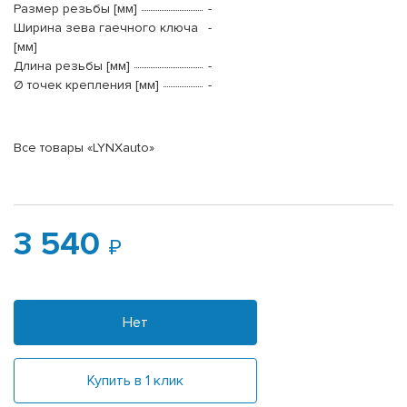
Размер резьбы [мм]
-
Ширина зева гаечного ключа
-
[мм]
Длина резьбы [мм]
-
Ø точек крепления [мм]
-
Все товары «LYNXauto»
3 540
Нет
Купить в 1 клик