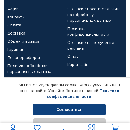
Акции
Согласие посетителя сайта
на обработку
Контакты
персональных данных
Оплата
Политика
Доставка
конфиденциальности
Обмен и возврат
Согласие на получение
рекламы
Гарантия
О нас
Договор-оферта
Карта сайта
Политика обработки
персональных данных
Партнерам
Мы используем файлы cookie, чтобы улучшить ваш
опыт на сайте. Узнайте больше в нашей
Политике
Корпоративным клиентам
Реквизиты компании
конфиденциальности
.
Поставщикам
Согласиться
Отклонить
© КАМАЗ ЦЕНТР ДОНЕЦК, 2015-2026. Все права защищены.
Интернет-магазин автомобильных товаров Автопрофи.