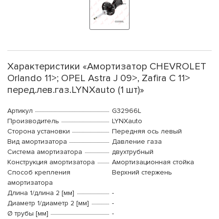
Характеристики «Амортизатор CHEVROLET
Orlando 11>; OPEL Astra J 09>, Zafira C 11>
перед.лев.газ.LYNXauto (1 шт)»
Артикул
G32966L
Производитель
LYNXauto
Сторона установки
Передняя ось левый
Вид амортизатора
Давление газа
Система амортизатора
двухтрубный
Конструкция амортизатора
Амортизационная стойка
Способ крепления
Верхний стержень
амортизатора
Длина 1/длина 2 [мм]
-
Диаметр 1/диаметр 2 [мм]
-
Ø трубы [мм]
-