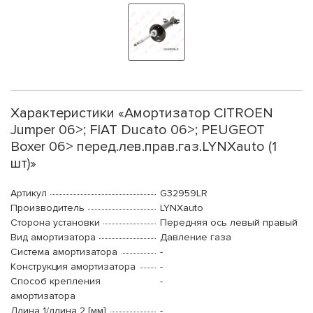
Характеристики «Амортизатор CITROEN
Jumper 06>; FIAT Ducato 06>; PEUGEOT
Boxer 06> перед.лев.прав.газ.LYNXauto (1
шт)»
Артикул
G32959LR
Производитель
LYNXauto
Сторона установки
Передняя ось левый правый
Вид амортизатора
Давление газа
Система амортизатора
-
Конструкция амортизатора
-
Способ крепления
-
амортизатора
Длина 1/длина 2 [мм]
-