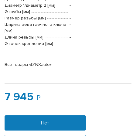
Диаметр 1/диаметр 2 [мм]
-
Ø трубы [мм]
-
Размер резьбы [мм]
-
Ширина зева гаечного ключа
-
[мм]
Длина резьбы [мм]
-
Ø точек крепления [мм]
-
Все товары «LYNXauto»
7 945
Нет