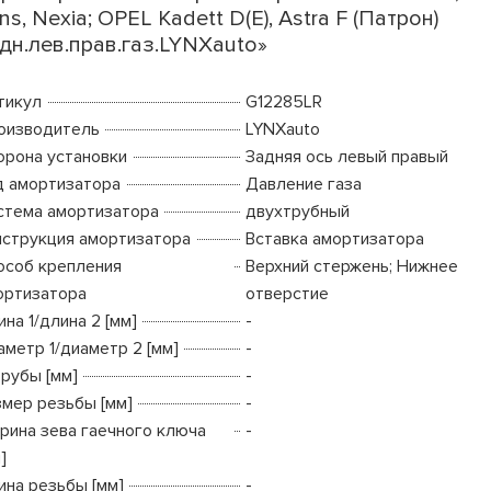
ns, Nexia; OPEL Kadett D(E), Astra F (Патрон)
дн.лев.прав.газ.LYNXauto»
тикул
G12285LR
оизводитель
LYNXauto
орона установки
Задняя ось левый правый
д амортизатора
Давление газа
стема амортизатора
двухтрубный
нструкция амортизатора
Вставка амортизатора
особ крепления
Верхний стержень; Нижнее
ортизатора
отверстие
на 1/длина 2 [мм]
-
аметр 1/диаметр 2 [мм]
-
трубы [мм]
-
змер резьбы [мм]
-
рина зева гаечного ключа
-
]
ина резьбы [мм]
-