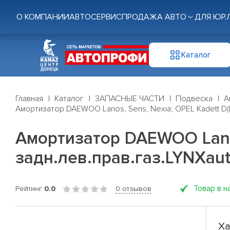
О КОМПАНИИ
АВТОСЕРВИС
ПРОДАЖА АВТО
ДЛЯ ЮР.
Каталог
Главная
Каталог
ЗАПАСНЫЕ ЧАСТИ
Подвеска
А
Амортизатор DAEWOO Lanos, Sens, Nexia; OPEL Kadett D(E)
Амортизатор DAEWOO Lanos,
задн.лев.прав.газ.LYNXau
Товар в н
Рейтинг
0.0
0 отзывов
Ха