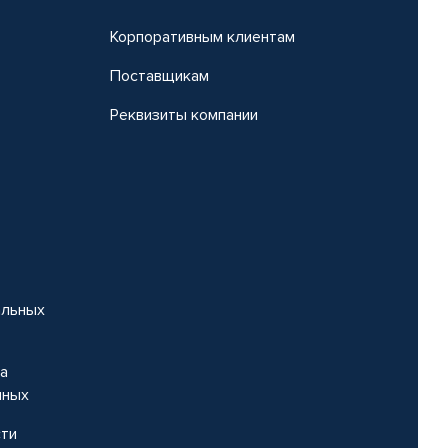
Корпоративным клиентам
Поставщикам
Реквизиты компании
альных
на
нных
сти