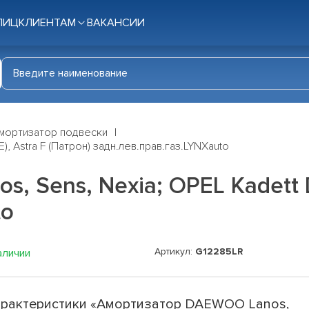
ЛИЦ
КЛИЕНТАМ
ВАКАНСИИ
мортизатор подвески
, Astra F (Патрон) задн.лев.прав.газ.LYNXauto
 Sens, Nexia; OPEL Kadett D(
to
Артикул:
G12285LR
аличии
рактеристики «Амортизатор DAEWOO Lanos,