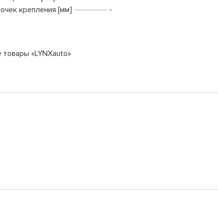
точек крепления [мм]
-
е товары «LYNXauto»