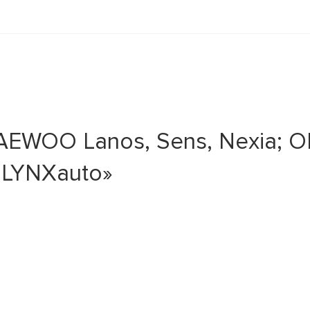
WOO Lanos, Sens, Nexia; OPE
з.LYNXauto»