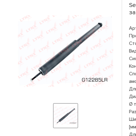
Se
за
Ар
Пр
Ст
Ви
Си
Ко
Сп
ам
Дли
Ди
Ø 
Ра
Ши
[мм
Дл