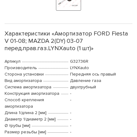
Характеристики «Амортизатор FORD Fiesta
V 01-08; MAZDA 2(DY) 03-07
перед.прав.газ.LYNXauto (1 шт)»
Артикул
G32736R
Производитель
LYNXauto
Сторона установки
Передняя ось правый
Вид амортизатора
Давление газа
Система амортизатора
двухтрубный
Конструкция амортизатора
-
Способ крепления
-
амортизатора
Длина 1/длина 2 [мм]
-
Диаметр 1/диаметр 2 [мм]
-
Ø трубы [мм]
-
Размер резьбы [мм]
-