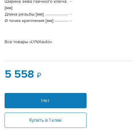
Ширина зева гаечного ключа
-
[мм]
Длина резьбы [мм]
-
Ø точек крепления [мм]
-
Все товары «LYNXauto»
5 558
Нет
Купить в 1 клик