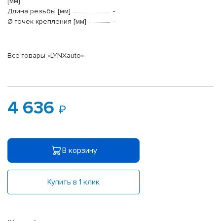
[мм]
Длина резьбы [мм]
-
Ø точек крепления [мм]
-
Все товары «LYNXauto»
4 636
В корзину
Купить в 1 клик