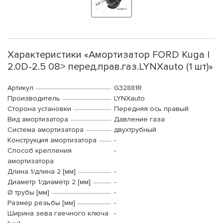
Характеристики «Амортизатор FORD Kuga I
2.0D-2.5 08> перед.прав.газ.LYNXauto (1 шт)»
Артикул
G32881R
Производитель
LYNXauto
Сторона установки
Передняя ось правый
Вид амортизатора
Давление газа
Система амортизатора
двухтрубный
Конструкция амортизатора
-
Способ крепления
-
амортизатора
Длина 1/длина 2 [мм]
-
Диаметр 1/диаметр 2 [мм]
-
Ø трубы [мм]
-
Размер резьбы [мм]
-
Ширина зева гаечного ключа
-