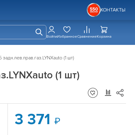
КОНТАКТЫ
Войти
Избранное
Сравнение
Корзина
 задн.лев.прав.газ.LYNXauto (1 шт)
з.LYNXauto (1 шт)
3 371