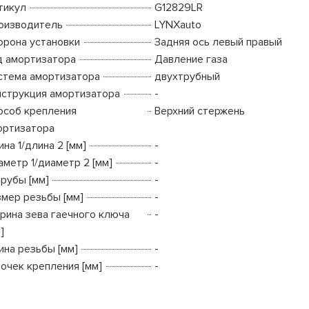
тикул
G12829LR
оизводитель
LYNXauto
орона установки
Задняя ось левый правый
д амортизатора
Давление газа
стема амортизатора
двухтрубный
нструкция амортизатора
-
особ крепления
Верхний стержень
ортизатора
на 1/длина 2 [мм]
-
аметр 1/диаметр 2 [мм]
-
трубы [мм]
-
змер резьбы [мм]
-
рина зева гаечного ключа
-
]
ина резьбы [мм]
-
точек крепления [мм]
-