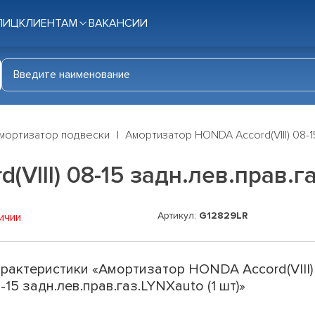
ЛИЦ
КЛИЕНТАМ
ВАКАНСИИ
мортизатор подвески
Амортизатор HONDA Accord(VIII) 08-15
VIII) 08-15 задн.лев.прав.га
Артикул:
G12829LR
ичии
рактеристики «Амортизатор HONDA Accord(VIII)
-15 задн.лев.прав.газ.LYNXauto (1 шт)»