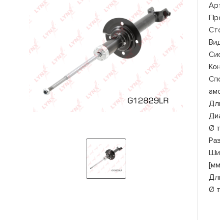
Ар
Пр
Ст
Ви
Си
Ко
Сп
ам
Дли
Ди
Ø 
Ра
Ши
[мм
Дл
Ø 