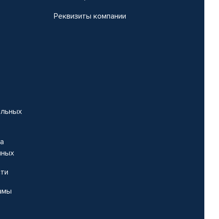
Реквизиты компании
альных
на
нных
сти
амы