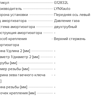
тикул
G12832L
оизводитель
LYNXauto
орона установки
Передняя ось левый
д амортизатора
Давление газа
стема амортизатора
двухтрубный
нструкция амортизатора
-
особ крепления
Верхний стержень
ортизатора
на 1/длина 2 [мм]
-
аметр 1/диаметр 2 [мм]
-
трубы [мм]
-
змер резьбы [мм]
-
рина зева гаечного ключа
-
]
ина резьбы [мм]
-
точек крепления [мм]
-