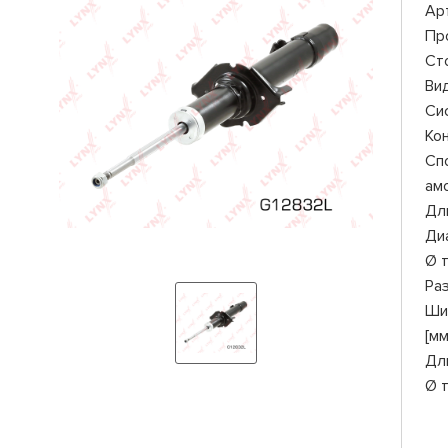
Ар
Пр
Ст
Ви
Си
Ко
Сп
ам
Дли
Ди
Ø 
Ра
Ши
[мм
Дл
Ø 