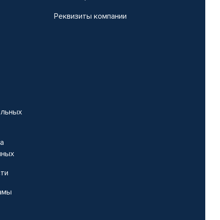
Реквизиты компании
альных
на
нных
сти
амы