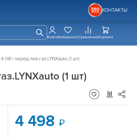
КОНТАКТЫ
Войти
Избранное
Сравнение
Корзина
4 08> перед.лев.газ.LYNXauto (1 шт)
аз.LYNXauto (1 шт)
4 498