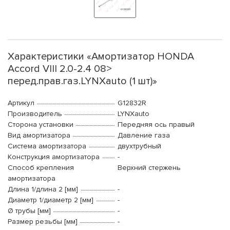
Характеристики «Амортизатор HONDA
Accord VIII 2.0-2.4 08>
перед.прав.газ.LYNXauto (1 шт)»
Артикул
G12832R
Производитель
LYNXauto
Сторона установки
Передняя ось правый
Вид амортизатора
Давление газа
Система амортизатора
двухтрубный
Конструкция амортизатора
-
Способ крепления
Верхний стержень
амортизатора
Длина 1/длина 2 [мм]
-
Диаметр 1/диаметр 2 [мм]
-
Ø трубы [мм]
-
Размер резьбы [мм]
-