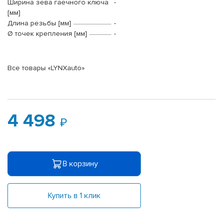
Ширина зева гаечного ключа
-
[мм]
Длина резьбы [мм]
-
Ø точек крепления [мм]
-
Все товары «LYNXauto»
4 498
В корзину
Купить в 1 клик