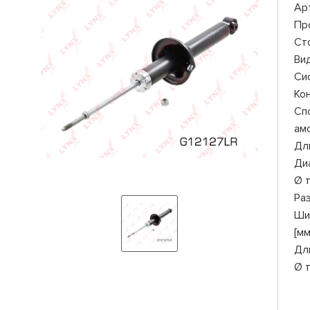
Ар
Пр
Ст
Ви
Си
Ко
Сп
ам
Дли
Ди
Ø 
Ра
Ши
[мм
Дл
Ø 