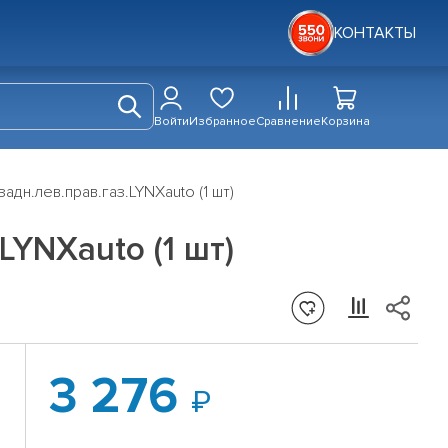
КОНТАКТЫ
Войти
Избранное
Сравнение
Корзина
дн.лев.прав.газ.LYNXauto (1 шт)
LYNXauto (1 шт)
3 276