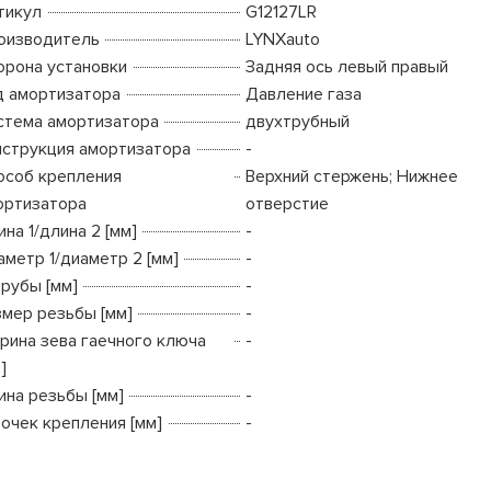
тикул
G12127LR
оизводитель
LYNXauto
орона установки
Задняя ось левый правый
д амортизатора
Давление газа
стема амортизатора
двухтрубный
нструкция амортизатора
-
особ крепления
Верхний стержень; Нижнее
ортизатора
отверстие
на 1/длина 2 [мм]
-
аметр 1/диаметр 2 [мм]
-
трубы [мм]
-
змер резьбы [мм]
-
рина зева гаечного ключа
-
]
ина резьбы [мм]
-
точек крепления [мм]
-