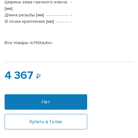
Ширина зева гаечного ключа
-
[мм]
Длина резьбы [мм]
-
Ø точек крепления [мм]
-
Все товары «LYNXauto»
4 367
Нет
Купить в 1 клик