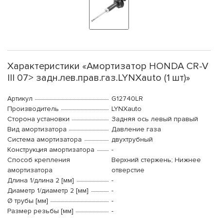
Характеристики «Амортизатор HONDA CR-V
III 07> задн.лев.прав.газ.LYNXauto (1 шт)»
Артикул
G12740LR
Производитель
LYNXauto
Сторона установки
Задняя ось левый правый
Вид амортизатора
Давление газа
Система амортизатора
двухтрубный
Конструкция амортизатора
-
Способ крепления
Верхний стержень; Нижнее
амортизатора
отверстие
Длина 1/длина 2 [мм]
-
Диаметр 1/диаметр 2 [мм]
-
Ø трубы [мм]
-
Размер резьбы [мм]
-