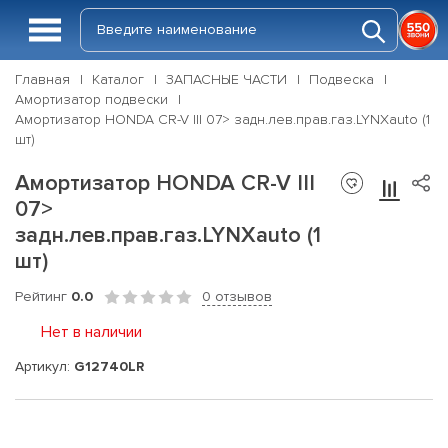
Главная
Каталог
ЗАПАСНЫЕ ЧАСТИ
Подвеска
Амортизатор подвески
Амортизатор HONDA CR-V III 07> задн.лев.прав.газ.LYNXauto (1
шт)
Амортизатор HONDA CR-V III
07>
задн.лев.прав.газ.LYNXauto (1
шт)
Рейтинг
0.0
0 отзывов
Нет в наличии
Артикул:
G12740LR