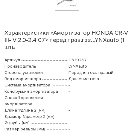
Характеристики «Амортизатор HONDA CR-V
III-IV 2.0-2.4 07> перед.прав.газ.LYNXauto (1
шт)»
Артикул
G32923R
Производитель
LYNXauto
Сторона установки
Передняя ось правый
Вид амортизатора
Давление газа
Система амортизатора
-
Конструкция амортизатора
-
Способ крепления
-
амортизатора
Длина 1/длина 2 [мм]
-
Диаметр 1/диаметр 2 [мм]
-
Ø трубы [мм]
-
Размер резьбы [мм]
-