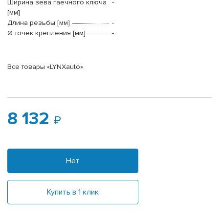
Ширина зева гаечного ключа
-
[мм]
Длина резьбы [мм]
-
Ø точек крепления [мм]
-
Все товары «LYNXauto»
8 132
Нет
Купить в 1 клик