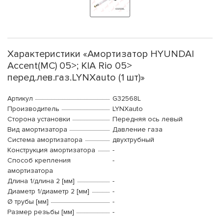
Характеристики «Амортизатор HYUNDAI
Accent(MC) 05>; KIA Rio 05>
перед.лев.газ.LYNXauto (1 шт)»
Артикул
G32568L
Производитель
LYNXauto
Сторона установки
Передняя ось левый
Вид амортизатора
Давление газа
Система амортизатора
двухтрубный
Конструкция амортизатора
-
Способ крепления
-
амортизатора
Длина 1/длина 2 [мм]
-
Диаметр 1/диаметр 2 [мм]
-
Ø трубы [мм]
-
Размер резьбы [мм]
-