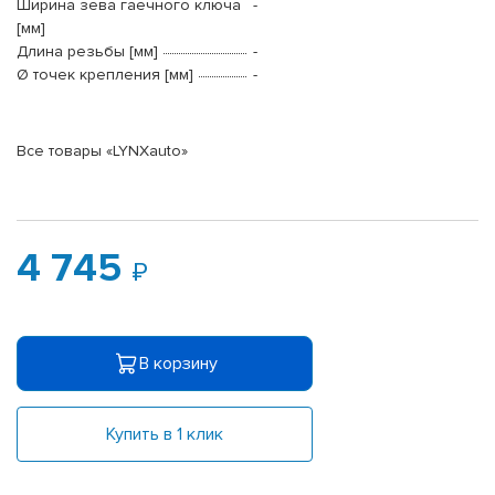
Ширина зева гаечного ключа
-
[мм]
Длина резьбы [мм]
-
Ø точек крепления [мм]
-
Все товары «LYNXauto»
4 745
В корзину
Купить в 1 клик