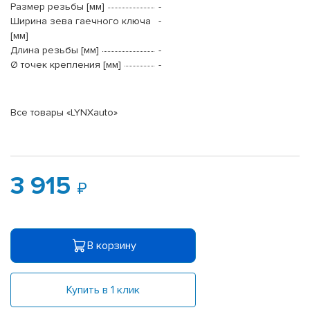
Размер резьбы [мм]
-
Ширина зева гаечного ключа
-
[мм]
Длина резьбы [мм]
-
Ø точек крепления [мм]
-
Все товары «LYNXauto»
3 915
В корзину
Купить в 1 клик