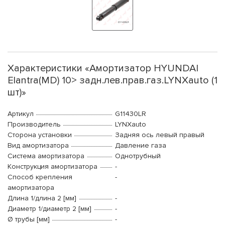
Характеристики «Амортизатор HYUNDAI
Elantra(MD) 10> задн.лев.прав.газ.LYNXauto (1
шт)»
Артикул
G11430LR
Производитель
LYNXauto
Сторона установки
Задняя ось левый правый
Вид амортизатора
Давление газа
Система амортизатора
Однотрубный
Конструкция амортизатора
-
Способ крепления
-
амортизатора
Длина 1/длина 2 [мм]
-
Диаметр 1/диаметр 2 [мм]
-
Ø трубы [мм]
-