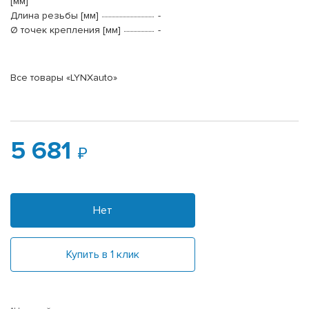
[мм]
Длина резьбы [мм]
-
Ø точек крепления [мм]
-
Все товары «LYNXauto»
5 681
Нет
Купить в 1 клик