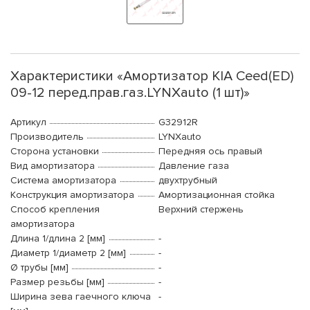
Характеристики «Амортизатор KIA Ceed(ED)
09-12 перед.прав.газ.LYNXauto (1 шт)»
Артикул
G32912R
Производитель
LYNXauto
Сторона установки
Передняя ось правый
Вид амортизатора
Давление газа
Система амортизатора
двухтрубный
Конструкция амортизатора
Амортизационная стойка
Способ крепления
Верхний стержень
амортизатора
Длина 1/длина 2 [мм]
-
Диаметр 1/диаметр 2 [мм]
-
Ø трубы [мм]
-
Размер резьбы [мм]
-
Ширина зева гаечного ключа
-