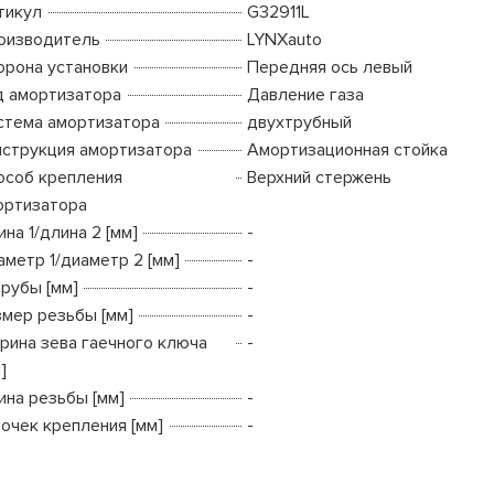
тикул
G32911L
оизводитель
LYNXauto
орона установки
Передняя ось левый
д амортизатора
Давление газа
стема амортизатора
двухтрубный
нструкция амортизатора
Амортизационная стойка
особ крепления
Верхний стержень
ортизатора
на 1/длина 2 [мм]
-
аметр 1/диаметр 2 [мм]
-
трубы [мм]
-
змер резьбы [мм]
-
рина зева гаечного ключа
-
]
ина резьбы [мм]
-
точек крепления [мм]
-