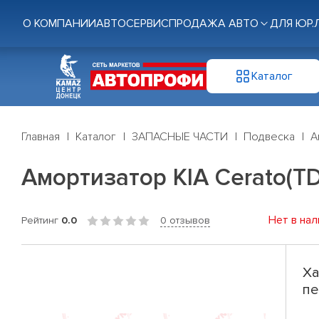
О КОМПАНИИ
АВТОСЕРВИС
ПРОДАЖА АВТО
ДЛЯ ЮР.
Каталог
Главная
Каталог
ЗАПАСНЫЕ ЧАСТИ
Подвеска
А
Амортизатор KIA Cerato(TD)
Нет в нал
Рейтинг
0.0
0 отзывов
Ха
пе