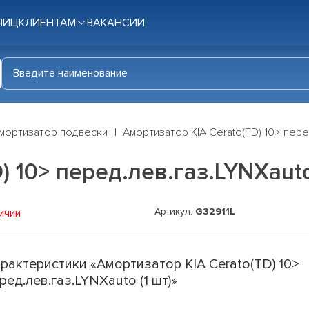
ЛИЦ
КЛИЕНТАМ
ВАКАНСИИ
мортизатор подвески
Амортизатор KIA Cerato(TD) 10> перед
 10> перед.лев.газ.LYNXauto
Артикул:
G32911L
ичии
рактеристики «Амортизатор KIA Cerato(TD) 10>
ред.лев.газ.LYNXauto (1 шт)»