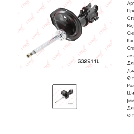
Ар
Пр
Ст
Ви
Си
Ко
Сп
ам
Дли
Ди
Ø 
Ра
Ши
[мм
Дл
Ø 