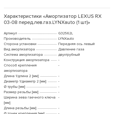
Характеристики «Амортизатор LEXUS RX
03-08 перед.лев.газ.LYNXauto (1 шт)»
Артикул
G32562L
Производитель
LYNXauto
Сторона установки
Передняя ось левый
Вид амортизатора
Давление газа
Система амортизатора
двухтрубный
Конструкция амортизатора
-
Способ крепления
-
амортизатора
Длина 1/длина 2 [мм]
-
Диаметр 1/диаметр 2 [мм]
-
Ø трубы [мм]
-
Размер резьбы [мм]
-
Ширина зева гаечного ключа
-
[мм]
Длина резьбы [мм]
-
Ø точек крепления [мм]
-