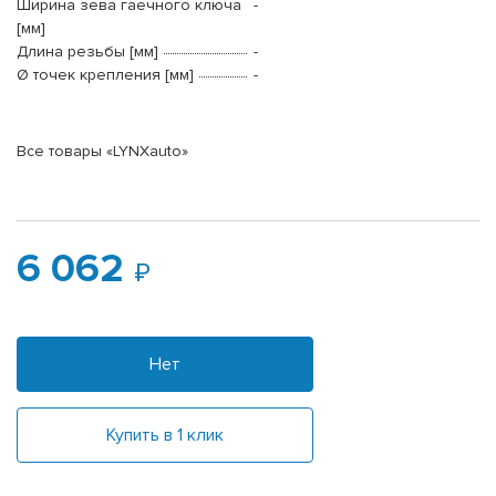
Ширина зева гаечного ключа
-
[мм]
Длина резьбы [мм]
-
Ø точек крепления [мм]
-
Все товары «LYNXauto»
6 062
Нет
Купить в 1 клик