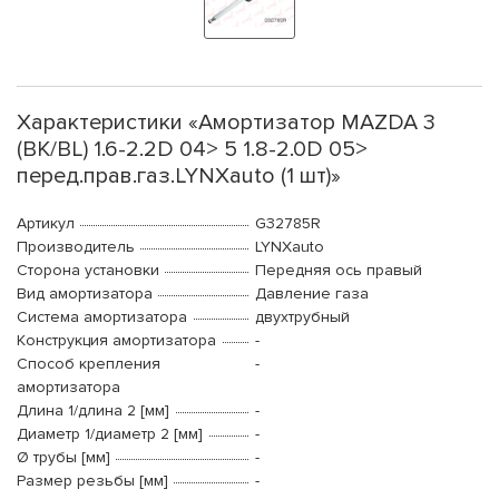
Характеристики «Амортизатор MAZDA 3
(BK/BL) 1.6-2.2D 04> 5 1.8-2.0D 05>
перед.прав.газ.LYNXauto (1 шт)»
Артикул
G32785R
Производитель
LYNXauto
Сторона установки
Передняя ось правый
Вид амортизатора
Давление газа
Система амортизатора
двухтрубный
Конструкция амортизатора
-
Способ крепления
-
амортизатора
Длина 1/длина 2 [мм]
-
Диаметр 1/диаметр 2 [мм]
-
Ø трубы [мм]
-
Размер резьбы [мм]
-