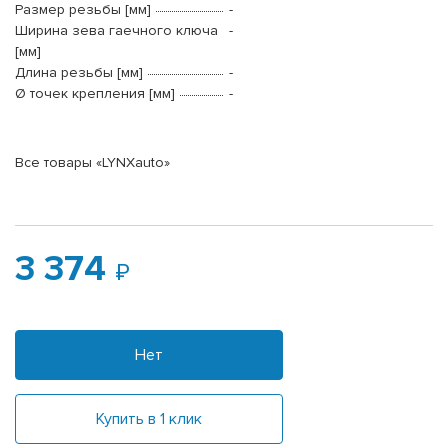
Размер резьбы [мм]
-
Ширина зева гаечного ключа
-
[мм]
Длина резьбы [мм]
-
Ø точек крепления [мм]
-
Все товары «LYNXauto»
3 374
Нет
Купить в 1 клик