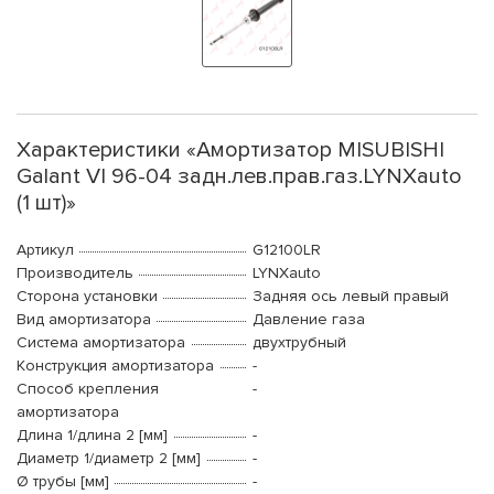
Характеристики «Амортизатор MISUBISHI
Galant VI 96-04 задн.лев.прав.газ.LYNXauto
(1 шт)»
Артикул
G12100LR
Производитель
LYNXauto
Сторона установки
Задняя ось левый правый
Вид амортизатора
Давление газа
Система амортизатора
двухтрубный
Конструкция амортизатора
-
Способ крепления
-
амортизатора
Длина 1/длина 2 [мм]
-
Диаметр 1/диаметр 2 [мм]
-
Ø трубы [мм]
-