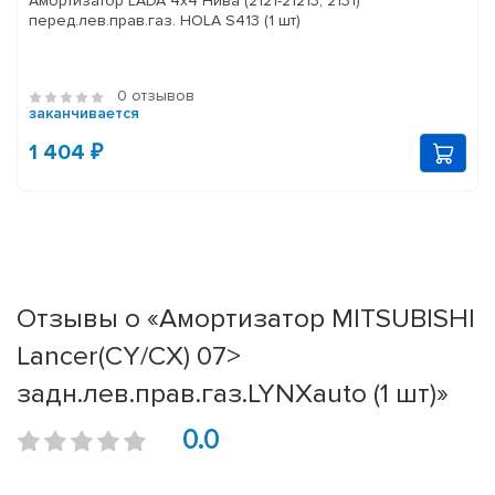
Амортизатор LADA 4x4 Нива (2121-21213, 2131)
перед.лев.прав.газ. HOLA S413 (1 шт)
0 отзывов
заканчивается
1 404 ₽
Отзывы о «Амортизатор MITSUBISHI
Lancer(CY/CX) 07>
задн.лев.прав.газ.LYNXauto (1 шт)»
0.0