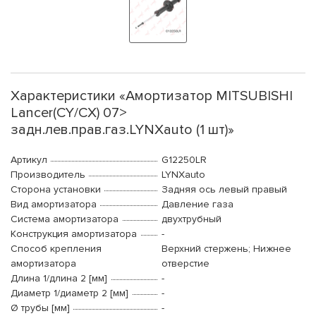
Характеристики «Амортизатор MITSUBISHI
Lancer(CY/CX) 07>
задн.лев.прав.газ.LYNXauto (1 шт)»
Артикул
G12250LR
Производитель
LYNXauto
Сторона установки
Задняя ось левый правый
Вид амортизатора
Давление газа
Система амортизатора
двухтрубный
Конструкция амортизатора
-
Способ крепления
Верхний стержень; Нижнее
амортизатора
отверстие
Длина 1/длина 2 [мм]
-
Диаметр 1/диаметр 2 [мм]
-
Ø трубы [мм]
-