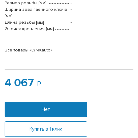
Размер резьбы [мм]
-
Ширина зева гаечного ключа
-
[мм]
Длина резьбы [мм]
-
Ø точек крепления [мм]
-
Все товары «LYNXauto»
4 067
Нет
Купить в 1 клик