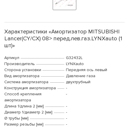
Характеристики «Амортизатор MITSUBISHI
Lancer(CY/CX) 08> перед.лев.газ.LYNXauto (1
шт)»
Артикул
G32432L
Производитель
LYNXauto
Сторона установки
Передняя ось левый
Вид амортизатора
Давление газа
Система амортизатора
двухтрубный
Конструкция амортизатора
-
Способ крепления
-
амортизатора
Длина 1/длина 2 [мм]
-
Диаметр 1/диаметр 2 [мм]
-
Ø трубы [мм]
-
Размер резьбы [мм]
-