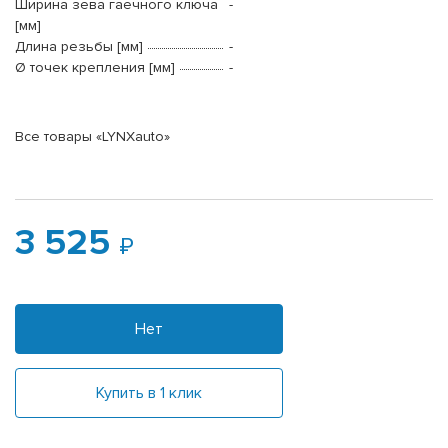
Ширина зева гаечного ключа
-
[мм]
Длина резьбы [мм]
-
Ø точек крепления [мм]
-
Все товары «LYNXauto»
3 525
Нет
Купить в 1 клик