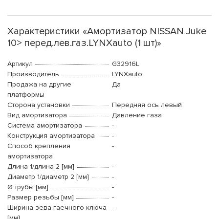
Характеристики «Амортизатор NISSAN Juke
10> перед.лев.газ.LYNXauto (1 шт)»
Артикул
G32916L
Производитель
LYNXauto
Продажа на другие
Да
платформы
Сторона установки
Передняя ось левый
Вид амортизатора
Давление газа
Система амортизатора
-
Конструкция амортизатора
-
Способ крепления
-
амортизатора
Длина 1/длина 2 [мм]
-
Диаметр 1/диаметр 2 [мм]
-
Ø трубы [мм]
-
Размер резьбы [мм]
-
Ширина зева гаечного ключа
-
[мм]