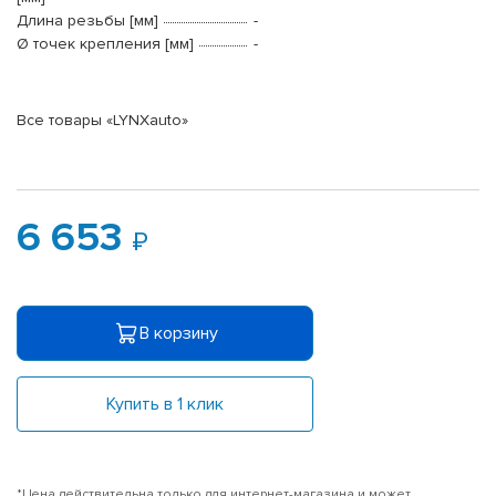
Длина резьбы [мм]
-
Ø точек крепления [мм]
-
Все товары «LYNXauto»
6 653
В корзину
Купить в 1 клик
*Цена действительна только для интернет-магазина и может