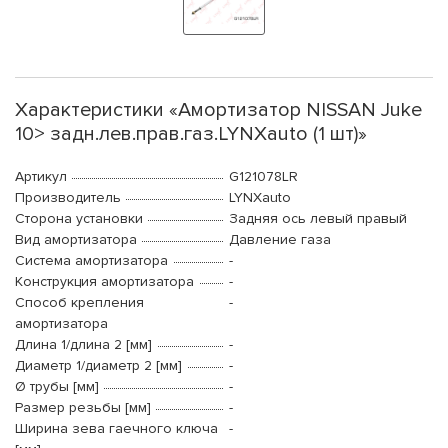
Характеристики «Амортизатор NISSAN Juke
10> задн.лев.прав.газ.LYNXauto (1 шт)»
Артикул
G121078LR
Производитель
LYNXauto
Сторона установки
Задняя ось левый правый
Вид амортизатора
Давление газа
Система амортизатора
-
Конструкция амортизатора
-
Способ крепления
-
амортизатора
Длина 1/длина 2 [мм]
-
Диаметр 1/диаметр 2 [мм]
-
Ø трубы [мм]
-
Размер резьбы [мм]
-
Ширина зева гаечного ключа
-