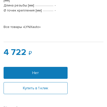
[мм]
Длина резьбы [мм]
-
Ø точек крепления [мм]
-
Все товары «LYNXauto»
4 722
Нет
Купить в 1 клик