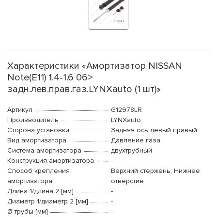
Характеристики «Амортизатор NISSAN
Note(E11) 1.4-1.6 06>
задн.лев.прав.газ.LYNXauto (1 шт)»
Артикул
G12978LR
Производитель
LYNXauto
Сторона установки
Задняя ось левый правый
Вид амортизатора
Давление газа
Система амортизатора
двухтрубный
Конструкция амортизатора
-
Способ крепления
Верхний стержень; Нижнее
амортизатора
отверстие
Длина 1/длина 2 [мм]
-
Диаметр 1/диаметр 2 [мм]
-
Ø трубы [мм]
-