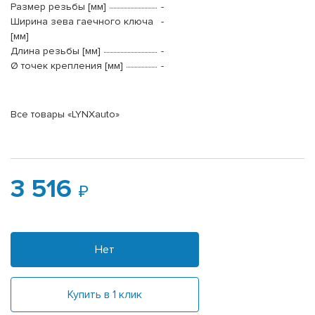
Размер резьбы [мм]
-
Ширина зева гаечного ключа
-
[мм]
Длина резьбы [мм]
-
Ø точек крепления [мм]
-
Все товары «LYNXauto»
3 516
Нет
Купить в 1 клик