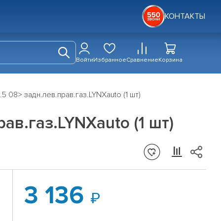
КОНТАКТЫ
Войти
Избранное
Сравнение
Корзина
5 08> задн.лев.прав.газ.LYNXauto (1 шт)
ав.газ.LYNXauto (1 шт)
3 136