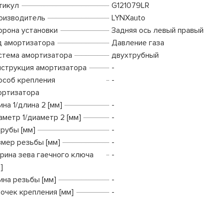
тикул
G121079LR
оизводитель
LYNXauto
орона установки
Задняя ось левый правый
д амортизатора
Давление газа
стема амортизатора
двухтрубный
нструкция амортизатора
-
особ крепления
-
ортизатора
на 1/длина 2 [мм]
-
аметр 1/диаметр 2 [мм]
-
трубы [мм]
-
змер резьбы [мм]
-
рина зева гаечного ключа
-
]
ина резьбы [мм]
-
точек крепления [мм]
-