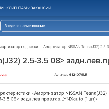
ЛИЦ
КЛИЕНТАМ
ВАКАНСИИ
мортизатор подвески
Амортизатор NISSAN Teana(J32) 2.5-3.
J32) 2.5-3.5 08> задн.лев.пр
Артикул:
G121079LR
ичии
рактеристики «Амортизатор NISSAN Teana(J32)
5-3.5 08> задн.лев.прав.газ.LYNXauto (1 шт)»