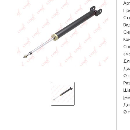
Ар
Пр
Ст
Ви
Си
Ко
Сп
ам
Дли
Ди
Ø 
Ра
Ши
[мм
Дл
Ø 