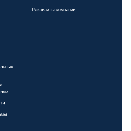
Реквизиты компании
альных
на
нных
сти
амы