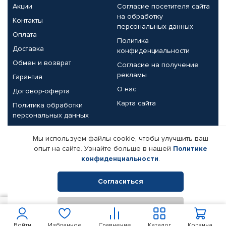
Акции
Согласие посетителя сайта
на обработку
Контакты
персональных данных
Оплата
Политика
Доставка
конфиденциальности
Обмен и возврат
Согласие на получение
рекламы
Гарантия
О нас
Договор-оферта
Карта сайта
Политика обработки
персональных данных
Партнерам
Мы используем файлы cookie, чтобы улучшить ваш
опыт на сайте. Узнайте больше в нашей
Политике
Корпоративным клиентам
Реквизиты компании
конфиденциальности
.
Поставщикам
Согласиться
Отклонить
© КАМАЗ ЦЕНТР ДОНЕЦК, 2015-2026. Все права защищены.
5 389
В корзину
Интернет-магазин автомобильных товаров Автопрофи.
Войти
Избранное
Сравнение
Каталог
Корзина