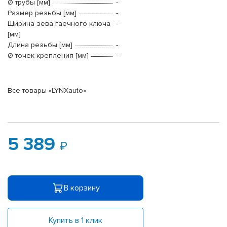
Ø трубы [мм]
-
Размер резьбы [мм]
-
Ширина зева гаечного ключа
-
[мм]
Длина резьбы [мм]
-
Ø точек крепления [мм]
-
Все товары «LYNXauto»
5 389
В корзину
Купить в 1 клик