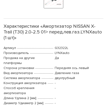
Характеристики «Амортизатор NISSAN X-
Trail (T30) 2.0-2.5 01> перед.лев.газ.LYNXauto
(1 шт)»
Артикул
G32322L
Производитель
LYNXauto
Продажа на другие
Да
платформы
Сторона установки
Передняя ось левый
Вид амортизатора
Давление газа
Система амортизатора
двухтрубный
Конструкция амортизатора
-
Способ крепления
-
амортизатора
Длина 1/длина 2 [мм]
-
Диаметр 1/диаметр 2 [мм]
-