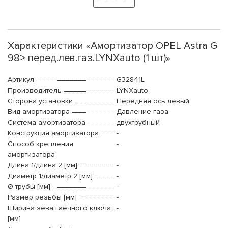
Характеристики «Амортизатор OPEL Astra G
98> перед.лев.газ.LYNXauto (1 шт)»
Артикул
G32841L
Производитель
LYNXauto
Сторона установки
Передняя ось левый
Вид амортизатора
Давление газа
Система амортизатора
двухтрубный
Конструкция амортизатора
-
Способ крепления
-
амортизатора
Длина 1/длина 2 [мм]
-
Диаметр 1/диаметр 2 [мм]
-
Ø трубы [мм]
-
Размер резьбы [мм]
-
Ширина зева гаечного ключа
-
[мм]