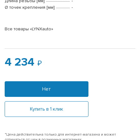
Длина резьбы [мм]
-
Ø точек крепления [мм]
-
Все товары «LYNXauto»
4 234
Нет
Купить в 1 клик
*Цена действительна только для интернет-магазина и может
отличаться от цен в розничных магазинах