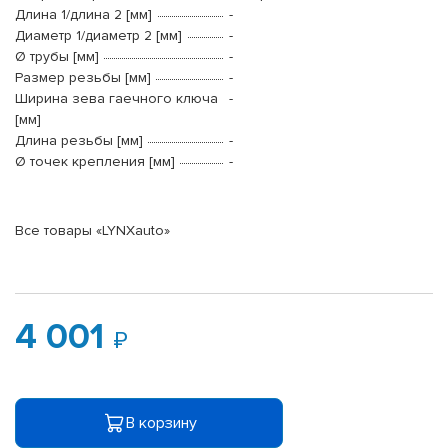
Длина 1/длина 2 [мм]
-
Диаметр 1/диаметр 2 [мм]
-
Ø трубы [мм]
-
Размер резьбы [мм]
-
Ширина зева гаечного ключа
-
[мм]
Длина резьбы [мм]
-
Ø точек крепления [мм]
-
Все товары «LYNXauto»
4 001
В корзину