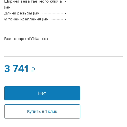
Ширина зева гаечного ключа
-
[мм]
Длина резьбы [мм]
-
Ø точек крепления [мм]
-
Все товары «LYNXauto»
3 741
Нет
Купить в 1 клик