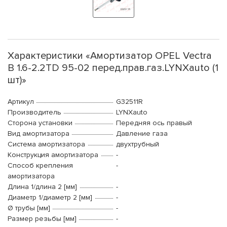
Характеристики «Амортизатор OPEL Vectra
B 1.6-2.2TD 95-02 перед.прав.газ.LYNXauto (1
шт)»
Артикул
G32511R
Производитель
LYNXauto
Сторона установки
Передняя ось правый
Вид амортизатора
Давление газа
Система амортизатора
двухтрубный
Конструкция амортизатора
-
Способ крепления
-
амортизатора
Длина 1/длина 2 [мм]
-
Диаметр 1/диаметр 2 [мм]
-
Ø трубы [мм]
-
Размер резьбы [мм]
-